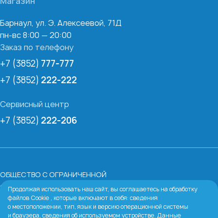
Магазин
Барнаул, ул. Э. Алексеевой, 71Д
пн-вс 8:00 — 20:00
Заказ по телефону
+7 (3852)
777-777
+7 (3852)
222-222
Сервисный центр
+7 (3852)
222-206
ОБЩЕСТВО С ОГРАНИЧЕННОЙ
ОТВЕТСТВЕННОСТЬЮ «БАРНАУЛЬСКАЯ ВОДЯНАЯ
Продолжая использовать наш сайт, вы соглашаетесь на обработку
файлов Cookie , которые включают в себя: сведения
КОМПАНИЯ»
о местоположении, тип, язык и версию операционной системы
ИНН:
2224067213
и браузера, сведения об используемом устройстве. Данные