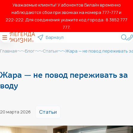
Уважаемые клиенты! У абонентов Билайн временно
наблюдаются сбои при звонках на номера 777‑777 и
222‑222. Для соединения укажите код города: 8 3852 777
777.
Барнаул
Главная
Блог
Статьи
Жара — не повод переживать з
Жара — не повод переживать за
воду
Статьи
20 марта 2026