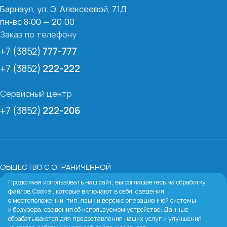
Барнаул, ул. Э. Алексеевой, 71Д
пн-вс 8:00 — 20:00
Заказ по телефону
+7 (3852)
777-777
+7 (3852)
222-222
Сервисный центр
+7 (3852)
222-206
ОБЩЕСТВО С ОГРАНИЧЕННОЙ
ОТВЕТСТВЕННОСТЬЮ «БАРНАУЛЬСКАЯ ВОДЯНАЯ
Продолжая использовать наш сайт, вы соглашаетесь на обработку
файлов Cookie , которые включают в себя: сведения
КОМПАНИЯ»
о местоположении, тип, язык и версию операционной системы
ИНН:
2224067213
и браузера, сведения об используемом устройстве. Данные
Юридический адрес:
656038, Алтайский край, г.
обрабатываются для предоставления наших услуг и улучшения