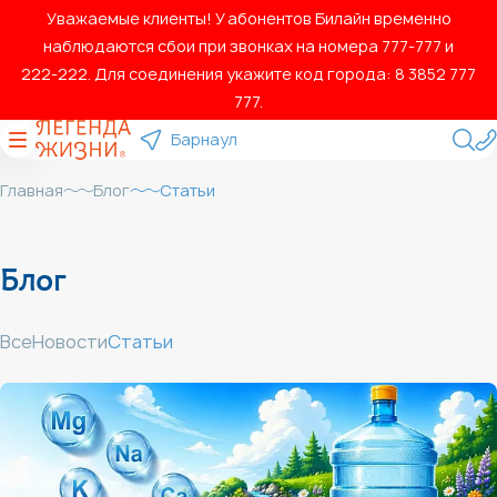
Уважаемые клиенты! У абонентов Билайн временно
наблюдаются сбои при звонках на номера 777‑777 и
222‑222. Для соединения укажите код города: 8 3852 777
777.
Барнаул
Главная
Блог
Статьи
Блог
Все
Новости
Статьи