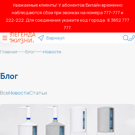
Уважаемые клиенты! У абонентов Билайн временно
наблюдаются сбои при звонках на номера 777‑777 и
222‑222. Для соединения укажите код города: 8 3852 777
777.
Барнаул
Главная
Блог
Новости
Блог
Все
Новости
Статьи