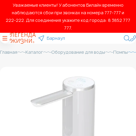
Уважаемые клиенты! У абонентов Билайн временно
наблюдаются сбои при звонках на номера 777‑777 и
222‑222. Для соединения укажите код города: 8 3852 777
777.
Барнаул
Главная
Каталог
Оборудование для воды
Помпы