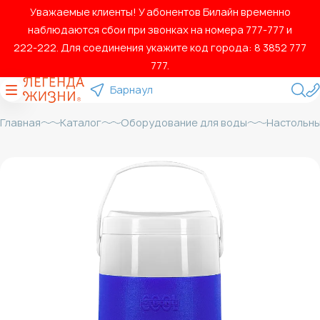
Уважаемые клиенты! У абонентов Билайн временно
наблюдаются сбои при звонках на номера 777‑777 и
222‑222. Для соединения укажите код города: 8 3852 777
777.
Барнаул
Главная
Каталог
Оборудование для воды
Настольны