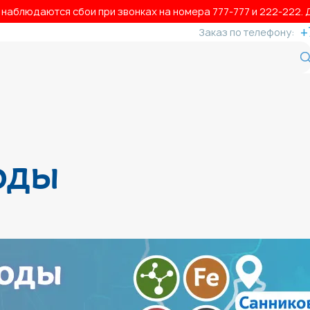
аблюдаются сбои при звонках на номера 777‑777 и 222‑222. Д
+
Заказ по телефону:
оды