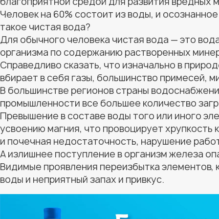
благоприятной средой для развития вредных м
Человек на 60% состоит из воды, и осознанное
такое чистая вода?
Для обычного человека чистая вода — это вод
организма по содержанию растворенных минер
Справедливо сказать, что изначально в природ
вбирает в себя газы, большинство примесей, м
В большинстве регионов страны водоснабжение
промышленности все большее количество загря
Превышение в составе воды того или иного эл
усвоению магния, что провоцирует хрупкость 
и почечная недостаточность, нарушение работ
А излишнее поступление в организм железа опа
Видимые проявления переизбытка элементов, к
воды и неприятный запах и привкус.