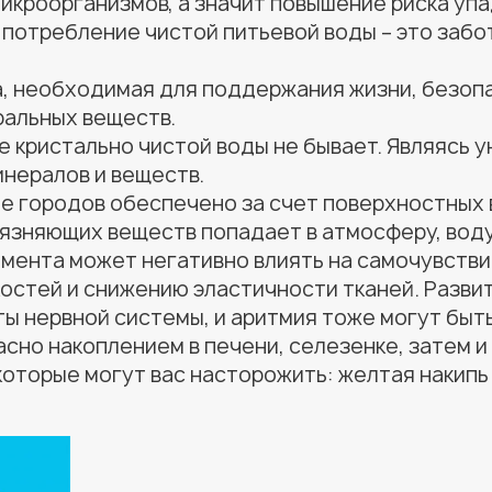
икроорганизмов, а значит повышение риска уп
 потребление чистой питьевой воды – это забот
а, необходимая для поддержания жизни, безоп
альных веществ.
е кристально чистой воды не бывает. Являясь 
инералов и веществ.
 городов обеспечено за счет поверхностных во
зняющих веществ попадает в атмосферу, воду 
емента может негативно влиять на самочувстви
костей и снижению эластичности тканей. Разви
ы нервной системы, и аритмия тоже могут быт
сно накоплением в печени, селезенке, затем и
оторые могут вас насторожить: желтая накипь 