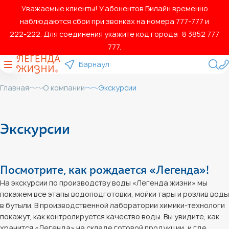
Уважаемые клиенты! У абонентов Билайн временно
наблюдаются сбои при звонках на номера 777‑777 и
222‑222. Для соединения укажите код города: 8 3852 777
777.
Барнаул
Главная
О компании
Экскурсии
Экскурсии
Посмотрите, как рождается «Легенда»!
На экскурсии по производству воды «Легенда жизни» мы
покажем все этапы водоподготовки, мойки тары и розлив воды
в бутыли. В производственной лаборатории химики-технологи
покажут, как контролируется качество воды. Вы увидите, как
хранится «Легенда» на складе готовой продукции, и где