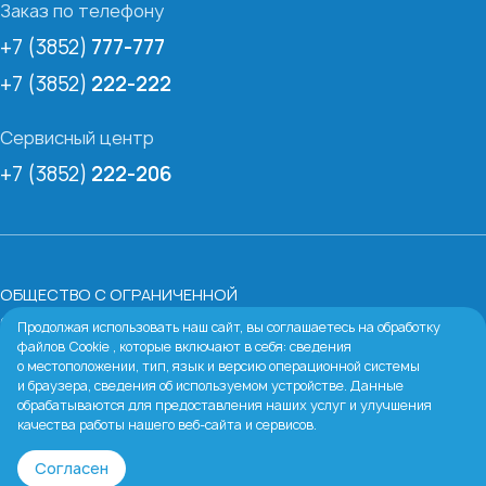
Заказ по телефону
+7 (3852)
777-777
+7 (3852)
222-222
Сервисный центр
+7 (3852)
222-206
ОБЩЕСТВО С ОГРАНИЧЕННОЙ
ОТВЕТСТВЕННОСТЬЮ «БАРНАУЛЬСКАЯ ВОДЯНАЯ
Продолжая использовать наш сайт, вы соглашаетесь на обработку
файлов Cookie , которые включают в себя: сведения
КОМПАНИЯ»
о местоположении, тип, язык и версию операционной системы
ИНН:
2224067213
и браузера, сведения об используемом устройстве. Данные
Юридический адрес:
656038, Алтайский край, г.
обрабатываются для предоставления наших услуг и улучшения
качества работы нашего веб-сайта и сервисов.
Барнаул, пр-кт Ленина, д. 54 в
Тел:
+7 903 995-72-22 (только МАКС)
Согласен
Каталог
Избранное
Корзина
Войти
Email:
water@777-777.org