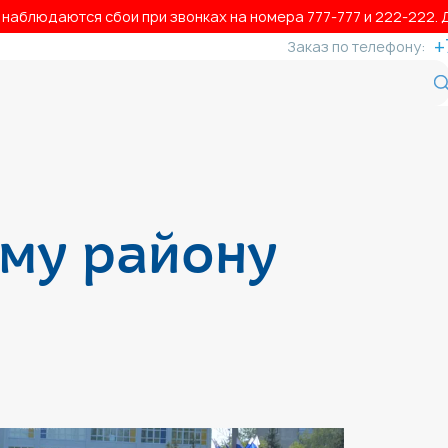
аблюдаются сбои при звонках на номера 777‑777 и 222‑222. Д
+
Заказ по телефону:
ому району