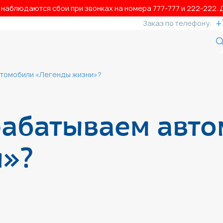
аблюдаются сбои при звонках на номера 777‑777 и 222‑222. Д
+
Заказ по телефону:
втомобили «Легенды жизни»?
рабатываем авт
и»?