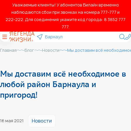
Уважаемые клиенты! У абонентов Билайн временно
наблюдаются сбои при звонках на номера 777‑777 и
222‑222. Для соединения укажите код города: 8 3852 777
777.
Барнаул
Главная
Блог
Новости
Мы доставим всё необходимое
Мы доставим всё необходимое в
любой район Барнаула и
пригород!
Новости
16 мая 2021