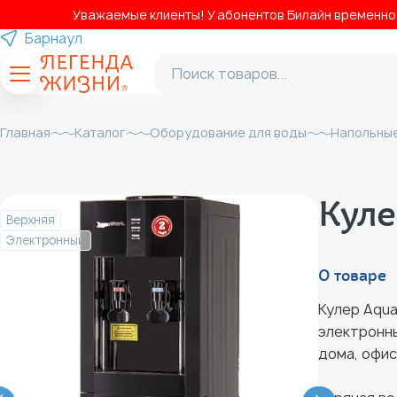
Уважаемые клиенты! У абонентов Билайн временно н
Барнаул
Главная
Каталог
Оборудование для воды
Напольные
Куле
Верхняя
Электронный
О товаре
Кулер Aqua
электронн
дома, офис