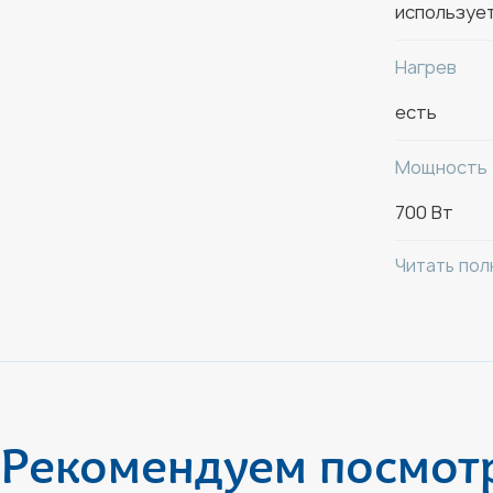
Высота кул
используе
используе
Нагрев
есть
Мощность
700 Вт
Читать по
Рекомендуем посмот