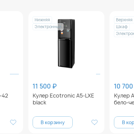
Нижняя
Верхняя
Электронный
Шкаф
Электро
11 500 ₽
10 700
-42
Кулер Ecotronic A5-LXE
Кулер A
black
бело-ч
В корзину
В ко