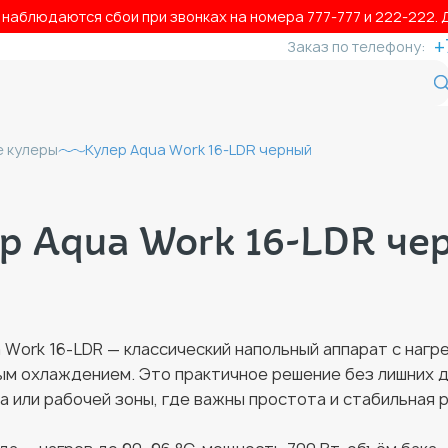
аблюдаются сбои при звонках на номера 777‑777 и 222‑222. Д
+
Заказ по телефону:
 кулеры
Кулер Aqua Work 16-LDR черный
р Aqua Work 16-LDR че
 Work 16-LDR — классический напольный аппарат с нагр
ым охлаждением. Это практичное решение без лишних 
а или рабочей зоны, где важны простота и стабильная 