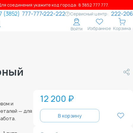
ля соединения укажите код города: 8 3852 777 777.
7 (3852)
777-777
222-222
222-206
Сервисный центр:
Избранное
Корзина
Войти
рный
12 200 ₽
евом и
деталей — для
В корзину
работа.