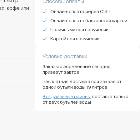
 1 литр.
Способы оплаты
я, кофе или
Онлайн-оплата через СБП
Онлайн-оплата банковской картой
Наличными при получении
ещении, до 1
Картой при получении
ируемых
Условия доставки
ижмите
Заказы оформленные сегодня,
привезут завтра
Бесплатная доставка при заказе от
ие — всё под
одной бутыли воды 19 литров
а.
В отдаленные районы
доставка только
от двух бутылей воды
й срок
канодержатель