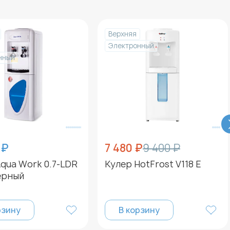
Верхняя
Электронный
нный
 ₽
7 480 ₽
9 400 ₽
qua Work 0.7-LDR
Кулер HotFrost V118 E
ерный
рзину
В корзину