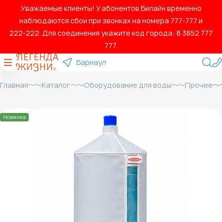
Уважаемые клиенты! У абонентов Билайн временно
наблюдаются сбои при звонках на номера 777‑777 и
222‑222. Для соединения укажите код города: 8 3852 777
777.
Барнаул
Главная
Каталог
Оборудование для воды
Прочее
Новинка