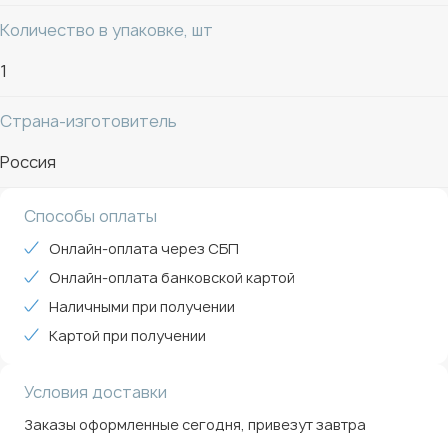
Однотонный серый цвет без рисунка легко
Количество в упаковке, шт
вписывается в разные интерьеры - от домашней кухни
1
до строгого офисного пространства.
Страна-изготовитель
Россия
Способы оплаты
Онлайн-оплата через СБП
Онлайн-оплата банковской картой
Наличными при получении
Картой при получении
Условия доставки
Заказы оформленные сегодня, привезут завтра