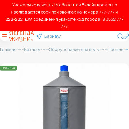
Уважаемые клиенты! У абонентов Билайн временно
наблюдаются сбои при звонках на номера 777‑777 и
222‑222. Для соединения укажите код города: 8 3852 777
777.
Барнаул
Главная
Каталог
Оборудование для воды
Прочее
Новинка