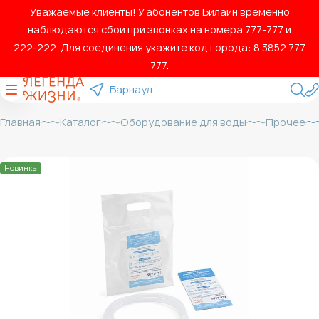
Уважаемые клиенты! У абонентов Билайн временно
наблюдаются сбои при звонках на номера 777‑777 и
222‑222. Для соединения укажите код города: 8 3852 777
777.
Барнаул
Главная
Каталог
Оборудование для воды
Прочее
Новинка