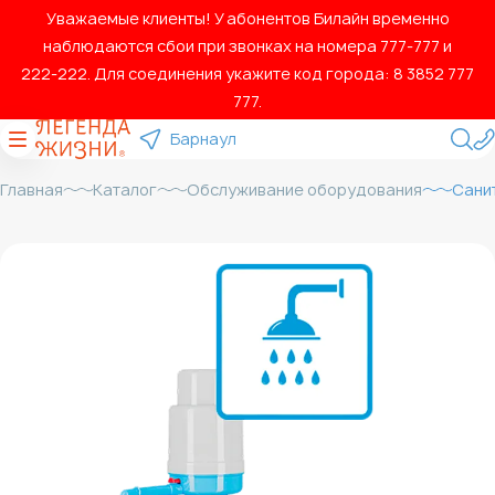
Уважаемые клиенты! У абонентов Билайн временно
наблюдаются сбои при звонках на номера 777‑777 и
222‑222. Для соединения укажите код города: 8 3852 777
777.
Барнаул
Главная
Каталог
Обслуживание оборудования
Сани