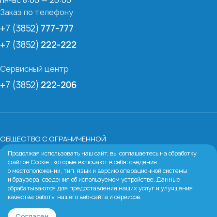
пн-вс 8:00 — 20:00
Заказ по телефону
+7 (3852)
777-777
+7 (3852)
222-222
Сервисный центр
+7 (3852)
222-206
ОБЩЕСТВО С ОГРАНИЧЕННОЙ
ОТВЕТСТВЕННОСТЬЮ «БАРНАУЛЬСКАЯ ВОДЯНАЯ
Продолжая использовать наш сайт, вы соглашаетесь на обработку
файлов Cookie , которые включают в себя: сведения
КОМПАНИЯ»
о местоположении, тип, язык и версию операционной системы
ИНН:
2224067213
и браузера, сведения об используемом устройстве. Данные
Юридический адрес:
656038, Алтайский край, г.
обрабатываются для предоставления наших услуг и улучшения
качества работы нашего веб-сайта и сервисов.
Барнаул, пр-кт Ленина, д. 54 в
Тел:
+7 903 995-72-22 (только МАКС)
Согласен