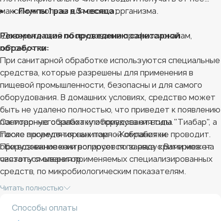
максимум пользы для своего организма.
• Помпы 1 раз в 3 месяца;
Рекомендация по проведению санитарной
Доверьте своё оборудование профессионалам,
обработки:
потому что:
При санитарной обработке используются специальные
средства, которые разрешены для применения в
пищевой промышленности, безопасны и для самого
оборудования. В домашних условиях, средство может
быть не удалено полностью, что приведет к появлению
постороннего запаха или привкуса от воды.
Санитарную обработку оборудования типа "Тиабар", а
После проведения санитарной обработки
также аккумуляторных помп - Компания не проводит.
оборудование контролируется по ряду критериев: на
При возникновении вопросов по заявке с Вами может
чистоту смывания применяемых специализированных
связаться оператор.
средств, по микробиологическим показателям.
Вы можете получить в пользование подменную помпу*
Читать полностью
на время санитарной обработки или отказаться от
Способы оплаты
подмены.