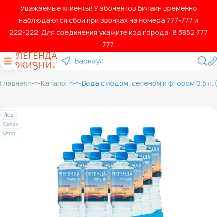
Уважаемые клиенты! У абонентов Билайн временно
наблюдаются сбои при звонках на номера 777‑777 и
222‑222. Для соединения укажите код города: 8 3852 777
777.
Барнаул
Главная
Каталог
Вода с йодом, селеном и фтором 0,5 л. 
Йод
Селен
Фтор