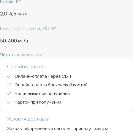
Калий, K⁺
СРОК ГОДНОСТИ — 12 МЕСЯЦЕВ.
2,0-4,5 мг/л
Дата розлива указана на бутылке. Хранить при
Гидрокарбонаты, HCO³⁻
температуре не ниже 2°С и не выше 25°С в месте
защищённом от прямых солнечных лучей.
50-400 мг/л
Остались вопросы?
Читать полностью
Мы выбрали самые частые вопросы, а ответы
Способы оплаты
разместили на сайте воды «Легенда жизни» Йод, Фтор,
Онлайн-оплата через СБП
Селен».
Онлайн-оплата банковской картой
Обеззаражена УФ и озоном. Произведена с частичным
Наличными при получении
использованием обратного осмоса.
Картой при получении
ТУ 11.07.11 - 010-57352011-2018
Условия доставки
Заказы оформленные сегодня, привезут завтра