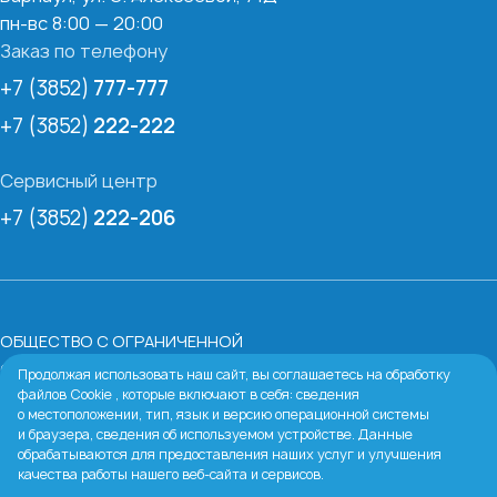
пн-вс 8:00 — 20:00
Заказ по телефону
+7 (3852)
777-777
+7 (3852)
222-222
Сервисный центр
+7 (3852)
222-206
ОБЩЕСТВО С ОГРАНИЧЕННОЙ
ОТВЕТСТВЕННОСТЬЮ «БАРНАУЛЬСКАЯ ВОДЯНАЯ
Продолжая использовать наш сайт, вы соглашаетесь на обработку
файлов Cookie , которые включают в себя: сведения
КОМПАНИЯ»
о местоположении, тип, язык и версию операционной системы
ИНН:
2224067213
и браузера, сведения об используемом устройстве. Данные
Юридический адрес:
656038, Алтайский край, г.
обрабатываются для предоставления наших услуг и улучшения
качества работы нашего веб-сайта и сервисов.
Барнаул, пр-кт Ленина, д. 54 в