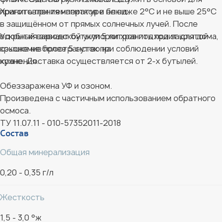
приготовления напитков и блюд.
Хранить при температуре не ниже 2°С и не выше 25°С
в защищённом от прямых солнечных лучей. После
Удобный вариант бутыли 5 литров подходит для дома,
вскрытия заводской укупорки хранить при закрытой
сэкономив пространство на
крышке не более 5 суток при соблюдении условий
кухне. Доставка осуществляется от 2-х бутылей.
хранения.
Обеззаражена УФ и озоном.
Произведена с частичным использованием обратного
осмоса.
ТУ 11.07.11 - 010-57352011-2018
Состав
Общая минерализация
0,20 - 0,35 г/л
Жесткость
1,5 - 3,0 °ж