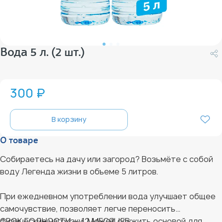
Вода 5 л. (2 шт.)
300 ₽
В корзину
О товаре
Собираетесь на дачу или загород? Возьмёте с собой
воду Легенда жизни в объеме 5 литров.
При ежедневном употреблении вода улучшает общее
самочувствие, позволяет легче переносить
физические нагрузки. Может служить основой для
СРОК ГОДНОСТИ — 12 МЕСЯЦЕВ.