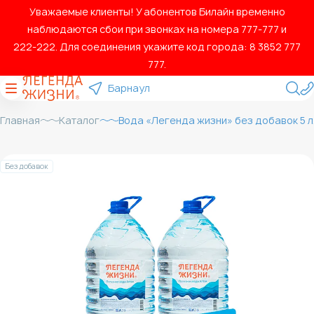
Уважаемые клиенты! У абонентов Билайн временно
наблюдаются сбои при звонках на номера 777‑777 и
222‑222. Для соединения укажите код города: 8 3852 777
777.
Барнаул
Главная
Каталог
Вода «Легенда жизни» без добавок 5 л. 
Без добавок