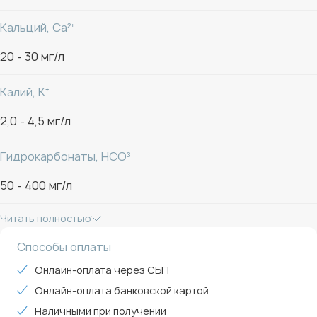
температуре не ниже 2°С и не выше 25°С в месте,
Кальций, Ca²⁺
защищённом от прямых солнечных лучей. После
вскрытия заводской укупорки хранить при закрытой
20 - 30 мг/л
крышке не более 5 суток при соблюдении условий
хранения.
Калий, K⁺
2,0 - 4,5 мг/л
Гидрокарбонаты, HCO³⁻
50 - 400 мг/л
Читать полностью
Способы оплаты
Онлайн-оплата через СБП
Онлайн-оплата банковской картой
Наличными при получении