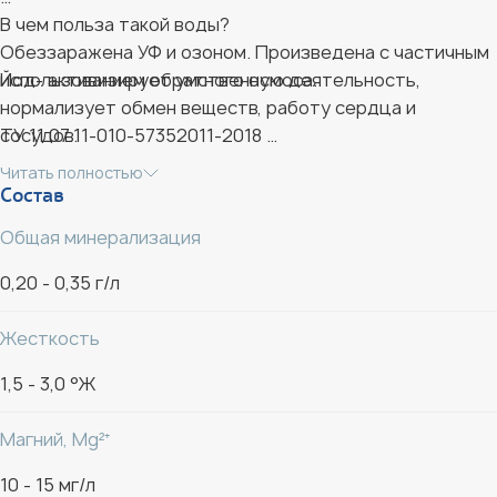
В чем польза такой воды?
Обеззаражена УФ и озоном. Произведена с частичным
Йод- активизирует умственную деятельность,
использованием обратного осмоса.
нормализует обмен веществ, работу сердца и
сосудов.
ТУ 11.07.11-010-57352011-2018
Читать полностью
Фтор - предотвращает развитие кариеса и подавляет
Хранить при температуре от 2 до 25 °C, избегая
Состав
деятельность бактерий в полости рта, что очень
попадания прямых солнечных лучей.
Общая минерализация
актуально в раннем возрасте.
Срок хранения после вскрытия упаковки (при закрытой
крышке) - не более 7 суток.
0,20 - 0,35 г/л
Селен -это мощным природный антиоксидант, который
укрепляет иммунитет, защищает сердечно-
Жесткость
сосудистую систему и помогает бороться со
1,5 - 3,0 °Ж
стрессом!
Магний, Mg²⁺
СРОК ГОДНОСТИ — 12 МЕСЯЦЕВ.
10 - 15 мг/л
Дата розлива указана на бутылке. Хранить при