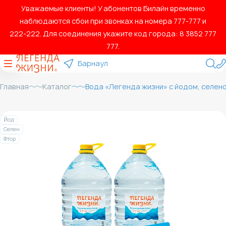
Уважаемые клиенты! У абонентов Билайн временно
наблюдаются сбои при звонках на номера 777‑777 и
222‑222. Для соединения укажите код города: 8 3852 777
777.
Барнаул
Главная
Каталог
Вода «Легенда жизни» с йодом, селеном и
Йод
Селен
Фтор