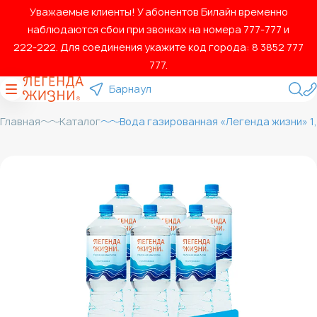
Уважаемые клиенты! У абонентов Билайн временно
наблюдаются сбои при звонках на номера 777‑777 и
222‑222. Для соединения укажите код города: 8 3852 777
777.
Барнаул
Главная
Каталог
Вода газированная «Легенда жизни» 1,5 