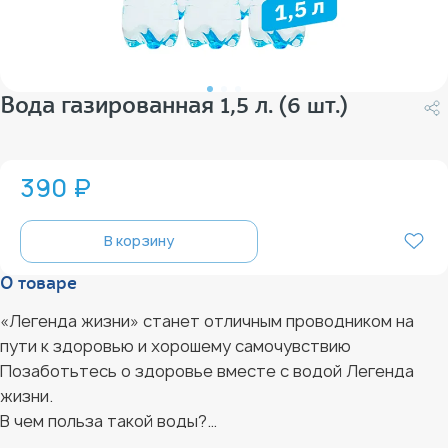
Вода газированная 1,5 л. (6 шт.)
390 ₽
В корзину
О товаре
«Легенда жизни» станет отличным проводником на
пути к здоровью и хорошему самочувствию
Позаботьтесь о здоровье вместе с водой Легенда
жизни.
В чем польза такой воды?
При ежедневном употреблении вода улучшает общее